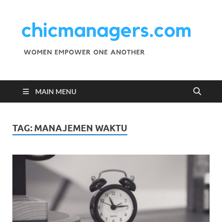
C
Wo
Emp
M
One
Ano
MAIN MENU
TAG:
MANAJEMEN WAKTU