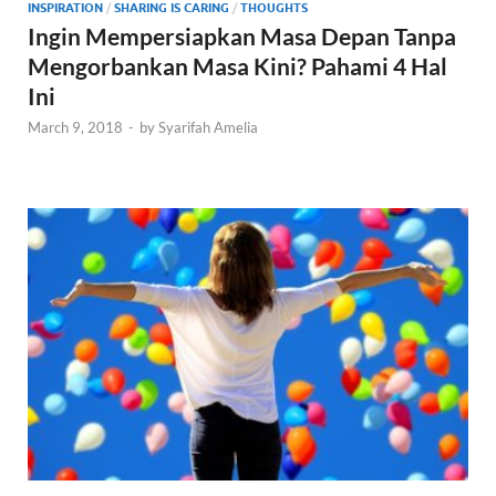
INSPIRATION
/
SHARING IS CARING
/
THOUGHTS
Ingin Mempersiapkan Masa Depan Tanpa
Mengorbankan Masa Kini? Pahami 4 Hal
Ini
March 9, 2018
-
by
Syarifah Amelia