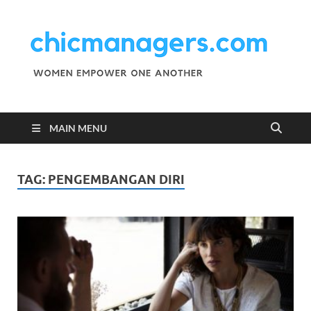
C
Wo
Emp
M
One
Ano
MAIN MENU
TAG:
PENGEMBANGAN DIRI