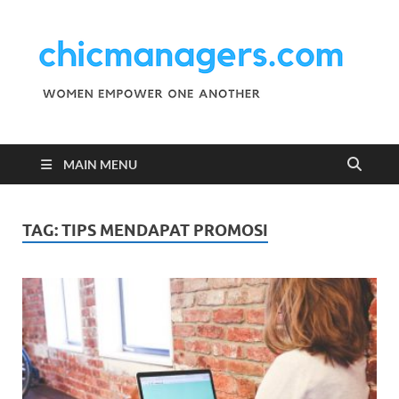
C
Wo
Emp
M
One
Ano
MAIN MENU
TAG:
TIPS MENDAPAT PROMOSI