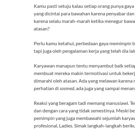
Kamu pasti setuju kalau setiap orang punya ga
yang dicintai para bawahan karena penyabar dan s
karena selalu marah-marah ketika menegur bawaha
atasan?
Perlu kamu ketahui, perbedaan gaya memimpin bu
tapi juga oleh pengalaman kerja yang telah dia lalu
Karyawan manapun tentu menyambut baik setiap p
membuat mereka makin termotivasi untuk bekerja
dimarahi oleh atasan. Ada yang melawan karena 
perhatian di
sosmed
, ada juga yang sampai menan
Reaksi yang beragam tadi memang manusiawi. Ter
dan dengan cara yang tidak semestinya. Meski b
pemimpin yang juga membawahi sejumlah karya
profesional, Ladies. Simak langkah-langkah berikut