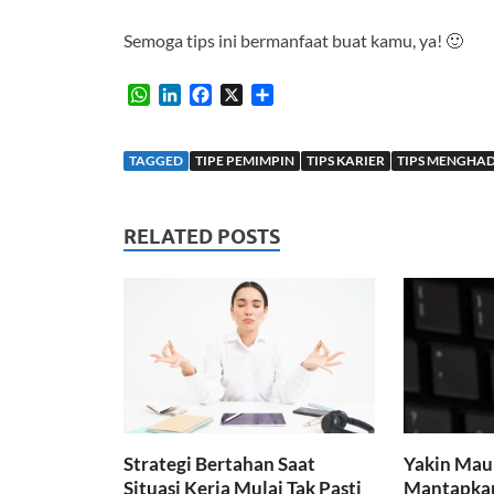
Semoga tips ini bermanfaat buat kamu, ya! 🙂
W
L
F
X
S
h
i
a
h
a
n
c
a
t
k
e
r
TAGGED
TIPE PEMIMPIN
TIPS KARIER
TIPS MENGHAD
s
e
b
e
A
d
o
p
I
o
RELATED POSTS
p
n
k
Strategi Bertahan Saat
Yakin Mau
Situasi Kerja Mulai Tak Pasti
Mantapkan