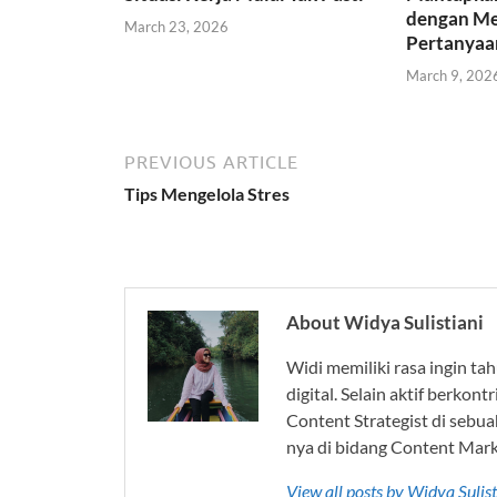
dengan Me
March 23, 2026
Pertanyaan
March 9, 202
PREVIOUS ARTICLE
Tips Mengelola Stres
About Widya Sulistiani
Widi memiliki rasa ingin ta
digital. Selain aktif berkon
Content Strategist di sebua
nya di bidang Content Marke
View all posts by Widya Sulis