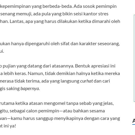
ya kepemimpinan yang berbeda-beda. Ada sosok pemimpin
enang memuji, ada pula yang bikin seisi kantor stres
n. Lantas, apa yang harus dilakukan ketika dimarahi oleh
kan hanya dipengaruhi oleh sifat dan karakter seseorang,
i.
ujian yang datang dari atasannya. Bentuk apresiasi ini
 lebih keras. Namun, tidak demikian halnya ketika mereka
merasa tidak terima, ada yang langsung
curhat
dan cari
gis saking
bapernya
.
utama ketika atasan mengomel tanpa sebab yang jelas,
egitu, sebagai calon pemimpin—atau bahkan sesama
wan—kamu harus sanggup menyikapinya dengan cara yang
 ini ya!