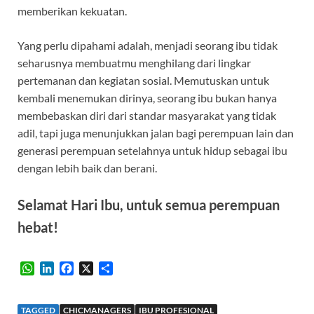
memberikan kekuatan.
Yang perlu dipahami adalah, menjadi seorang ibu tidak
seharusnya membuatmu menghilang dari lingkar
pertemanan dan kegiatan sosial. Memutuskan untuk
kembali menemukan dirinya, seorang ibu bukan hanya
membebaskan diri dari standar masyarakat yang tidak
adil, tapi juga menunjukkan jalan bagi perempuan lain dan
generasi perempuan setelahnya untuk hidup sebagai ibu
dengan lebih baik dan berani.
Selamat Hari Ibu, untuk semua perempuan
hebat!
W
L
F
X
S
h
i
a
h
a
n
c
a
t
k
e
r
TAGGED
CHICMANAGERS
IBU PROFESIONAL