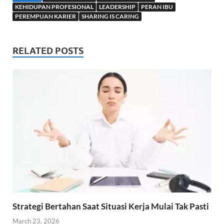
s
e
b
e
KEHIDUPAN PROFESIONAL
LEADERSHIP
PERAN IBU
PEREMPUAN KARIER
A
d
o
SHARING IS CARING
p
I
o
p
n
k
RELATED POSTS
Strategi Bertahan Saat Situasi Kerja Mulai Tak Pasti
March 23, 2026