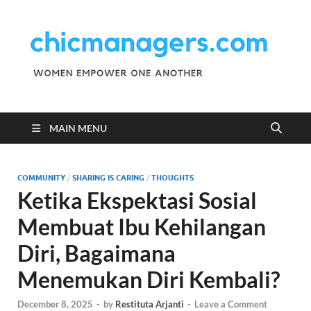
C
Wo
Emp
M
One
Ano
MAIN MENU
COMMUNITY
/
SHARING IS CARING
/
THOUGHTS
Ketika Ekspektasi Sosial
Membuat Ibu Kehilangan
Diri, Bagaimana
Menemukan Diri Kembali?
December 8, 2025
-
by
Restituta Arjanti
-
Leave a Comment