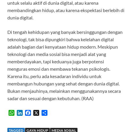
untuk selalu aktif di dunia digital, atau karena
membandingkan hidup, atau karena ekspektasi berlebih di
dunia digital.
Di tengah kehidupan yang banyak bersinggungan dengan
teknologi, tak bisa dipungkiri bahwa kelelahan digital
adalah bagian dari kenyataan hidup modern. Meskipun
teknologi dan media sosial bisa menjadi alat yang
memberdayakan, tapi keduanya juga berpotensi
menguras emosi dan membawa tekanan psikologis.
Karena itu, perlu ada kesadaran individu untuk
membangun hubungan yang sehat dengan dunia digital.
Bukan menjauhinya, melainkan menggunakannya secara
sadar dan sesuai dengan kebutuhan. (RAA)
W
L
F
X
S
h
i
a
h
a
n
c
a
t
k
e
r
TAGGED
GAYA HIDUP
MEDIA SOSIAL