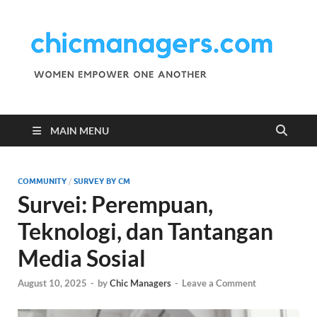
C
Wo
Emp
M
One
Ano
MAIN MENU
COMMUNITY
/
SURVEY BY CM
Survei: Perempuan,
Teknologi, dan Tantangan
Media Sosial
August 10, 2025
-
by
Chic Managers
-
Leave a Comment