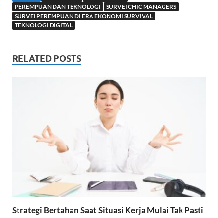
s
e
b
e
PEREMPUAN DAN TEKNOLOGI
SURVEI CHIC MANAGERS
SURVEI PEREMPUAN DI ERA EKONOMI SURVIVAL
A
d
o
TEKNOLOGI DIGITAL
p
I
o
p
n
k
RELATED POSTS
Strategi Bertahan Saat Situasi Kerja Mulai Tak Pasti