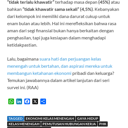
“tidak terlalu khawatir”
terhadap masa depan
(45%)
atau
bahkan
“tidak khawatir sama sekali” (4,5%)
. Kebanyakan
dari kelompok ini memiliki dana darurat cukup untuk
enam bulan atau lebih. Hal ini merefleksikan bahwa rasa
aman dari segi finansial bukan hanya berkaitan dengan
penghasilan, tapi juga kesiapan dalam menghadapi
ketidakpastian.
Lalu, bagaimana
suara hati dan perjuangan kelas
menengah untuk bertahan, dan aspirasi mereka untuk
membangun ketahanan ekonomi
pribadi dan keluarga?
Temukan jawabannya dalam artikel lanjutan dari seri
survei ini. (RAA)
W
L
F
X
S
h
i
a
h
a
n
c
a
t
k
e
r
TAGGED
EKONOMI KELAS MENENGAH
GAYA HIDUP
s
e
b
e
KELAS MENENGAH
PEMUTUSAN HUBUNGAN KERJA
PHK