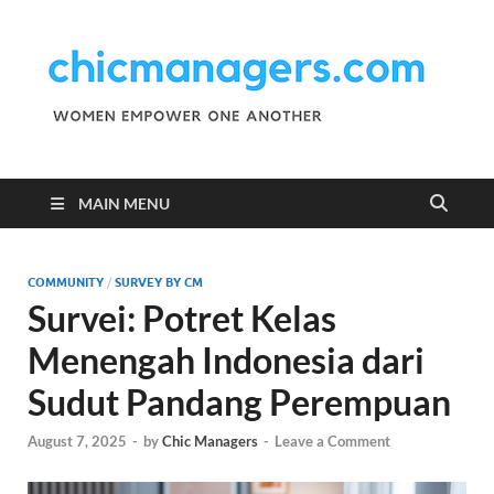
C
Wo
Emp
M
One
Ano
MAIN MENU
COMMUNITY
/
SURVEY BY CM
Survei: Potret Kelas
Menengah Indonesia dari
Sudut Pandang Perempuan
August 7, 2025
-
by
Chic Managers
-
Leave a Comment