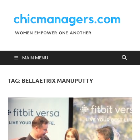
C
Wo
Emp
M
One
Ano
MAIN MENU
TAG:
BELLAETRIX MANUPUTTY