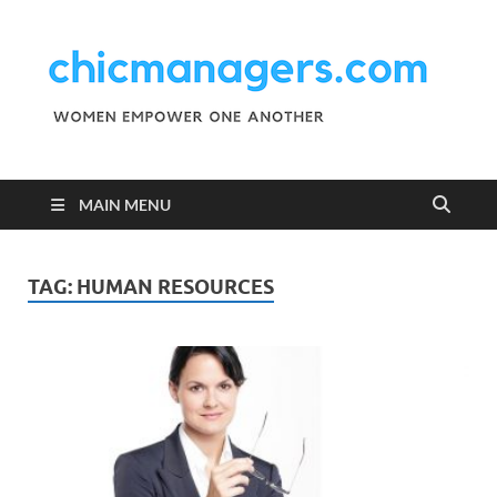
C
Wo
Emp
M
One
Ano
MAIN MENU
TAG:
HUMAN RESOURCES