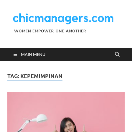
C
Wo
Emp
M
One
Ano
MAIN MENU
TAG:
KEPEMIMPINAN