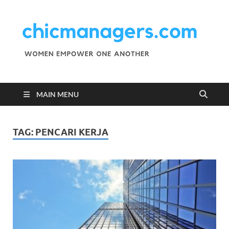
C
Wo
Emp
M
One
Ano
MAIN MENU
TAG:
PENCARI KERJA