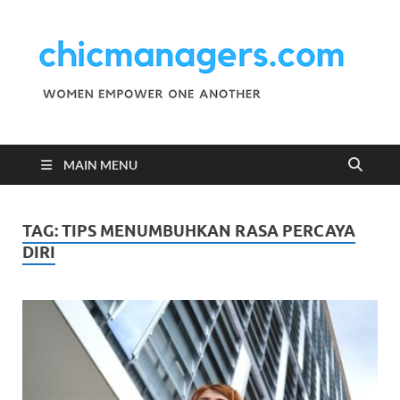
C
Wo
Emp
M
One
Ano
MAIN MENU
TAG:
TIPS MENUMBUHKAN RASA PERCAYA
DIRI