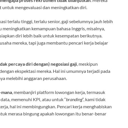
 mengapa proses rekrutmen tidak dilanjutkan
. Mereka
t untuk mengevaluasi dan meningkatkan diri.
asi terlalu tinggi, terlalu senior, gaji sebelumnya jauh lebih
lu meningkatkan kemampuan bahasa Inggris, misalnya,
apkan diri lebih baik untuk kesempatan berikutnya.
saha mereka, tapi juga membantu pencari kerja belajar
ak percaya diri dengan) negosiasi gaji
, meskipun
l dengan ekspektasi mereka. Hal ini umumnya terjadi pada
nya melebihi anggaran perusahaan.
a-mana
, membanjiri platform lowongan kerja, termasuk
data, memenuhi KPI, atau untuk “
branding
“, kami tidak
 kerja, hal ini membingungkan. Pencari kerja menghabiskan
tuk merasa bingung apakah lowongan itu benar-benar