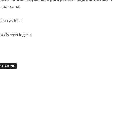
 luar sana.
keras kita.
i Bahasa Inggris.
S CARING