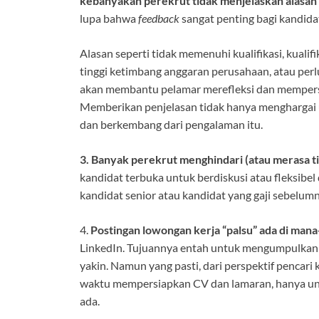
kebanyakan perekrut tidak menjelaskan alasan
lupa bahwa
feedback
sangat penting bagi kandida
Alasan seperti tidak memenuhi kualifikasi, kualifik
tinggi ketimbang anggaran perusahaan, atau per
akan membantu pelamar merefleksi dan mempersi
Memberikan penjelasan tidak hanya menghargai u
dan berkembang dari pengalaman itu.
3. Banyak perekrut menghindari (atau merasa tid
kandidat terbuka untuk berdiskusi atau fleksibe
kandidat senior atau kandidat yang gaji sebelum
4.
Postingan lowongan kerja “palsu” ada di man
LinkedIn. Tujuannya entah untuk mengumpulkan 
yakin. Namun yang pasti, dari perspektif pencari
waktu mempersiapkan CV dan lamaran, hanya un
ada.