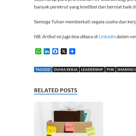
banyak perekrut yang kredibel dan berniat baik di
Semoga Tuhan memberkati segala usaha dan kerja 
NB: Artikel ini juga bisa dibaca di
LinkedIn
dalam vers
W
L
F
X
S
h
i
a
h
a
n
c
a
t
k
e
r
TAGGED
DUNIA KERJA
LEADERSHIP
PHK
SHARING I
s
e
b
e
A
d
o
p
I
o
RELATED POSTS
p
n
k