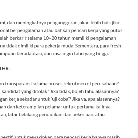
i, dan meningkatnya pengangguran, akan lebih baik jika
sional berpengalaman atau bahkan pencari kerja yang putus
 telah berkarir selama 10–20 tahun memiliki pengalaman
g tidak dimiliki para pekerja muda. Sementara, para fresh
ampuan beradaptasi, dan rasa ingin tahu yang tinggi.
l HR:
n transparansi selama proses rekrutmen di perusahaan?
ndidat yang ditolak? Jika tidak, boleh tahu alasannya?
kerja sekadar untuk ‘uji coba’? Jika ya, apa alasannya?
n dan keterampilan pelamar untuk pertama kalinya
tan, latar belakang pendidikan dan pekerjaan, atau
spektif untuk meyakinkan para pencari kerja bahwa masih