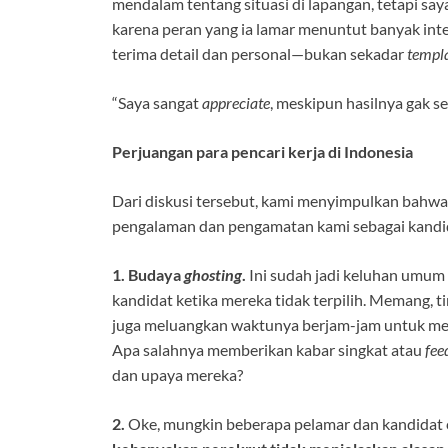
mendalam tentang situasi di lapangan, tetapi sa
karena peran yang ia lamar menuntut banyak inter
terima detail dan personal—bukan sekadar
templ
“Saya sangat
appreciate
, meskipun hasilnya gak s
Perjuangan para pencari kerja di Indonesia
Dari diskusi tersebut, kami menyimpulkan bahwa
pengalaman dan pengamatan kami sebagai kandida
1. Budaya
ghosting
.
Ini sudah jadi keluhan umum 
kandidat ketika mereka tidak terpilih. Memang, 
juga meluangkan waktunya berjam-jam untuk meny
Apa salahnya memberikan kabar singkat
atau
fee
dan upaya mereka?
2.
Oke, mungkin beberapa pelamar dan kandidat c