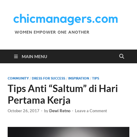
C
Wo
Emp
M
One
Ano
MAIN MENU
COMMUNITY
/
DRESS FOR SUCCESS
/
INSPIRATION
/
TIPS
Tips Anti “Saltum” di Hari
Pertama Kerja
October 26, 2017
-
by
Dewi Retno
-
Leave a Comment