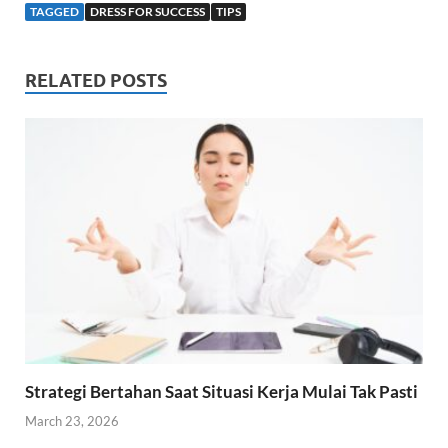
t
k
e
r
TAGGED
DRESS FOR SUCCESS
TIPS
s
e
b
e
A
d
o
p
I
o
RELATED POSTS
p
n
k
Strategi Bertahan Saat Situasi Kerja Mulai Tak Pasti
March 23, 2026