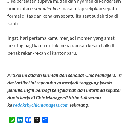
Jika beralasan supaya mudah dan nyaman di kendaraan
umum atau
commuter line
, maka tetap selipkan sepatu
formal di tas dan kenakan sepatu itu saat sudah tiba di
kantor.
Ingat, hari pertama kamu menjadi momen yang amat
penting bagi kamu untuk menanamkan kesan baik di
benak rekan-rekan di kantor baru.
Artikel ini adalah kiriman dari sahabat Chic Managers. Isi
dari artikel ini sepenuhnya menjadi tanggung jawab
penulis. Ingin berbagi pengalaman dan informasi seputar
dunia kerja di Chic Managers? Kirim tulisanmu
ke
redaksi@chicmanagers.com
sekarang!
W
L
F
X
S
h
i
a
h
a
n
c
a