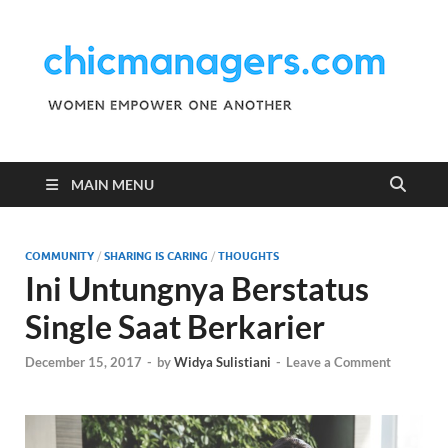
C
Wo
Emp
M
One
Ano
MAIN MENU
COMMUNITY
/
SHARING IS CARING
/
THOUGHTS
Ini Untungnya Berstatus
Single Saat Berkarier
December 15, 2017
-
by
Widya Sulistiani
-
Leave a Comment