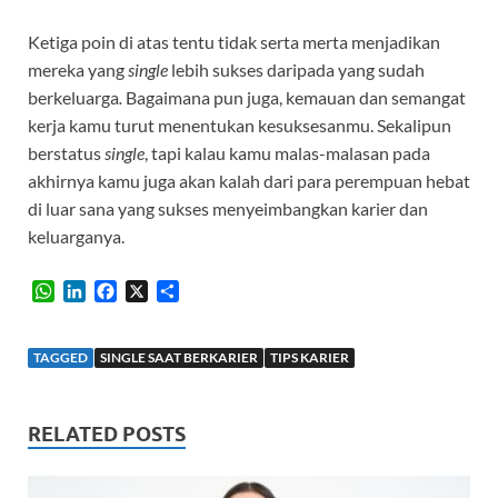
Ketiga poin di atas tentu tidak serta merta menjadikan
mereka yang
single
lebih sukses daripada yang sudah
berkeluarga
.
Bagaimana pun juga, kemauan dan semangat
kerja kamu turut menentukan kesuksesanmu. Sekalipun
berstatus
single
, tapi kalau kamu malas-malasan pada
akhirnya kamu juga akan kalah dari para perempuan hebat
di luar sana yang sukses menyeimbangkan karier dan
keluarganya.
W
L
F
X
S
h
i
a
h
a
n
c
a
t
k
e
r
TAGGED
SINGLE SAAT BERKARIER
TIPS KARIER
s
e
b
e
A
d
o
p
I
o
RELATED POSTS
p
n
k