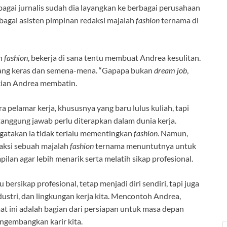
ebagai jurnalis sudah dia layangkan ke berbagai perusahaan
bagai asisten pimpinan redaksi majalah
fashion
ternama di
an
fashion
, bekerja di sana tentu membuat Andrea kesulitan.
yang keras dan semena-mena. “Gapapa bukan
dream job
,
ikian Andrea membatin.
a pelamar kerja, khususnya yang baru lulus kuliah, tapi
anggung jawab perlu diterapkan dalam dunia kerja.
ngatakan ia tidak terlalu mementingkan
fashion
. Namun,
daksi sebuah majalah
fashion
ternama menuntutnya untuk
lan agar lebih menarik serta melatih sikap profesional.
 bersikap profesional, tetap menjadi diri sendiri, tapi juga
ndustri, dan lingkungan kerja kita. Mencontoh Andrea,
at ini adalah bagian dari persiapan untuk masa depan
ngembangkan karir kita.