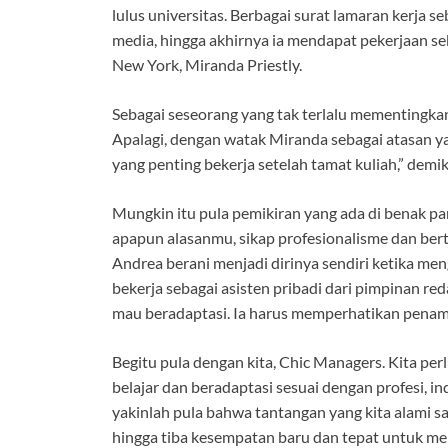
lulus universitas. Berbagai surat lamaran kerja s
media, hingga akhirnya ia mendapat pekerjaan se
New York, Miranda Priestly.
Sebagai seseorang yang tak terlalu mementingk
Apalagi, dengan watak Miranda sebagai atasan 
yang penting bekerja setelah tamat kuliah,” dem
Mungkin itu pula pemikiran yang ada di benak par
apapun alasanmu, sikap profesionalisme dan bert
Andrea berani menjadi dirinya sendiri ketika me
bekerja sebagai asisten pribadi dari pimpinan re
mau beradaptasi. Ia harus memperhatikan penampi
Begitu pula dengan kita, Chic Managers. Kita perlu
belajar dan beradaptasi sesuai dengan profesi, i
yakinlah pula bahwa tantangan yang kita alami sa
hingga tiba kesempatan baru dan tepat untuk me