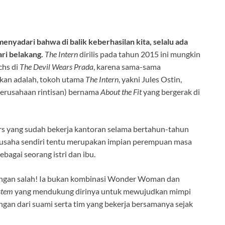
enyadari bahwa di balik keberhasilan kita, selalu ada
ri belakang.
The Intern
dirilis pada tahun 2015 ini mungkin
chs di
The Devil Wears Prada
, karena sama-sama
kan adalah, tokoh utama
The Intern
, yakni Jules Ostin,
erusahaan rintisan) bernama
About the Fit
yang bergerak di
rs yang sudah bekerja kantoran selama bertahun-tahun
i usaha sendiri tentu merupakan impian perempuan masa
bagai seorang istri dan ibu.
angan salah! Ia bukan kombinasi Wonder Woman dan
stem
yang mendukung dirinya untuk mewujudkan mimpi
n dari suami serta tim yang bekerja bersamanya sejak