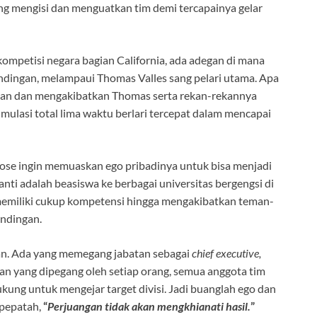
ng mengisi dan menguatkan tim demi tercapainya gelar
mpetisi negara bagian California, ada adegan di mana
andingan, melampaui Thomas Valles sang pelari utama. Apa
ahan dan mengakibatkan Thomas serta rekan-rekannya
ulasi total lima waktu berlari tercepat dalam mencapai
Jose ingin memuaskan ego pribadinya untuk bisa menjadi
anti adalah beasiswa ke berbagai universitas bergengsi di
k memiliki cukup kompetensi hingga mengakibatkan teman-
andingan.
haan. Ada yang memegang jabatan sebagai
chief executive,
tan yang dipegang oleh setiap orang, semua anggota tim
ng untuk mengejar target divisi. Jadi buanglah ego dan
 pepatah,
“
Perjuangan tidak akan mengkhianati hasil.
”