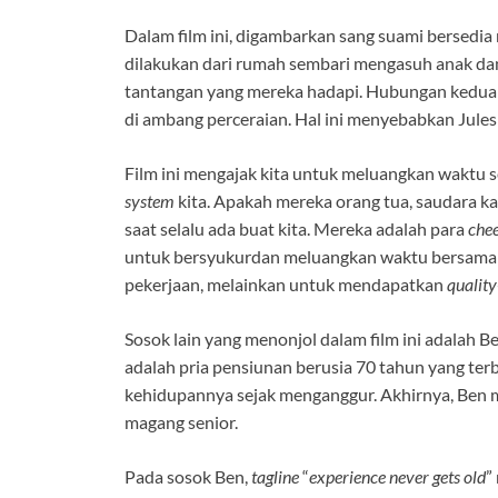
Dalam film ini, digambarkan sang suami bersedi
dilakukan dari rumah sembari mengasuh anak dan
tantangan yang mereka hadapi. Hubungan keduany
di ambang perceraian. Hal ini menyebabkan Jule
Film ini mengajak kita untuk meluangkan waktu 
system
kita. Apakah mereka orang tua, saudara kan
saat selalu ada buat kita. Mereka adalah para
chee
untuk bersyukurdan meluangkan waktu bersam
pekerjaan, melainkan untuk mendapatkan
qualit
Sosok lain yang menonjol dalam film ini adalah 
adalah pria pensiunan berusia 70 tahun yang terb
kehidupannya sejak menganggur. Akhirnya, Ben 
magang senior.
Pada sosok Ben,
tagline
“
experience never gets old
”