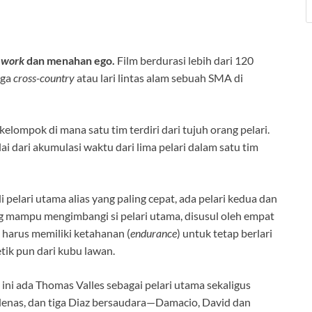
 work
dan menahan ego.
Film berdurasi lebih dari 120
aga
cross-country
atau lari lintas alam sebuah SMA di
kelompok di mana satu tim terdiri dari tujuh orang pelari.
lai dari akumulasi waktu dari lima pelari dalam satu tim
i pelari utama alias yang paling cepat, ada pelari kedua dan
ng mampu mengimbangi si pelari utama, disusul oleh empat
a harus memiliki ketahanan (
endurance
) untuk tetap berlari
etik pun dari kubu lawan.
ni ada Thomas Valles sebagai pelari utama sekaligus
rdenas, dan tiga Diaz bersaudara—Damacio, David dan