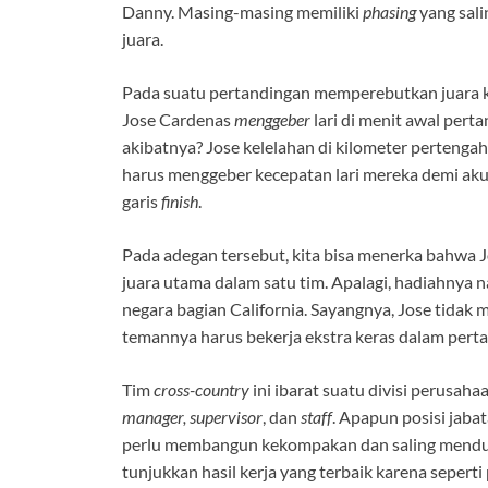
Danny. Masing-masing memiliki
phasing
yang sali
juara.
Pada suatu pertandingan memperebutkan juara ko
Jose Cardenas
menggeber
lari di menit awal pert
akibatnya? Jose kelelahan di kilometer perteng
harus menggeber kecepatan lari mereka demi akum
garis
finish
.
Pada adegan tersebut, kita bisa menerka bahwa 
juara utama dalam satu tim. Apalagi, hadiahnya n
negara bagian California. Sayangnya, Jose tida
temannya harus bekerja ekstra keras dalam pert
Tim
cross-country
ini ibarat suatu divisi perusa
manager, supervisor
, dan
staff
. Apapun posisi jaba
perlu membangun kekompakan dan saling menduku
tunjukkan hasil kerja yang terbaik karena seperti