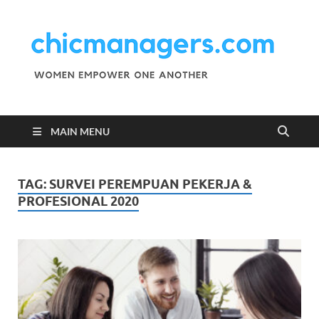
C
Wo
Emp
M
One
Ano
MAIN MENU
TAG:
SURVEI PEREMPUAN PEKERJA &
PROFESIONAL 2020