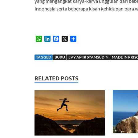
yang mengangkat karya-karya unggulan dari beb
Indonesia serta beberapa kisah kehidupan para 
W
L
F
X
S
h
i
a
h
a
n
c
a
t
k
e
r
TAGGED
BUKU
EVY AMIR SYAMSUDIN
MADE IN PRIS
s
e
b
e
A
d
o
p
I
o
RELATED POSTS
p
n
k