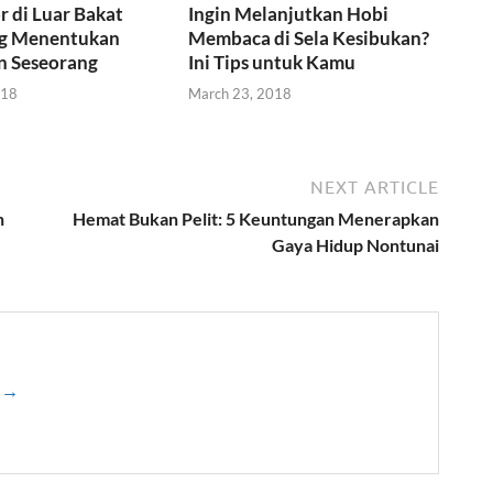
r di Luar Bakat
Ingin Melanjutkan Hobi
ng Menentukan
Membaca di Sela Kesibukan?
n Seseorang
Ini Tips untuk Kamu
018
March 23, 2018
NEXT ARTICLE
n
Hemat Bukan Pelit: 5 Keuntungan Menerapkan
Gaya Hidup Nontunai
a →