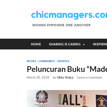
HOME
SHARING IS CARING
INSPIR
BOOKS
/
COMMUNITY
/
UPDATES
Peluncuran Buku “Made 
March 30, 2018
-
by
Okky Ardya
-
Leave a Comment