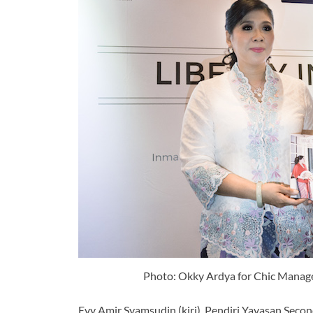
Photo: Okky Ardya for Chic Manag
Evy Amir Syamsudin (kiri), Pendiri Yayasan Seco